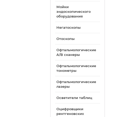
Мойки
эндоскопического
оборудования
Негатоскопы
Отоскопы
Офтальмологические
A/B сканеры
Офтальмологические
тонометры
Офтальмологические
лазеры
Осветители таблиц
Оцифровщики
рентгеновских