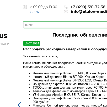
с 09.00 до 19.00
+7 (499) 391-32-38
info@etalon-medi
пн-пт
Последние обновления
ики и
10.07.2024
г.
Распродажа расходных материалов и оборудован
Уважаемый посетитель,
одных
Наша компания спешит предложить самые выгодные усл
материалов и оборудования:
Фетальный монитор Bionet FC 1400, Южная Корея -
Фетальный допплер Bistos BT-200, Южная Корея - 
Фетальный монитор Bistos BT-3350 LCD, Южная Кор
US-датчик для фетальных мониторов FC 700, FC 14
TOCO-датчик для фетальных мониторов FC 700,FC 
Тележка для фетальных мониторов серии FC - 64 
УЗИ аппарат Alpinion E-CUBE i7, Южная Корея - от
ика Корея - 90
Электрокардиограф Bionet CardioCare 2000 с прин
000 руб/шт;
кой SCD 700 в
Манжеты Comfort для системы пневматической ко