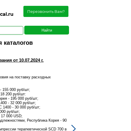
Перезвонить Вам?
cal.ru
 каталогов
10.07.2024
ия от 10.07.2024 г.
Распродажа расходных матер
Уважаемый посетитель,
овия на поставку расходных
Наша компания спешит предложит
материалов и оборудования:
 155 000 руб/шт;
Фетальный монитор Bionet F
18 200 руб/шт:
Фетальный допплер Bistos B
ея - 195 000 руб/шт;
Фетальный монитор Bistos 
00 - 32 000 руб/шт;
US-датчик для фетальных мо
1400 - 30 000 руб/шт;
TOCO-датчик для фетальных
000 руб/шт;
Тележка для фетальных мон
 17 000 USD;
УЗИ аппарат Alpinion E-CUB
адлежностями, Республика Корея - 90
Электрокардиограф Bionet C
000 руб/шт;
мпрессии терапевтической SCD 700 в
Манжеты Comfort для систе