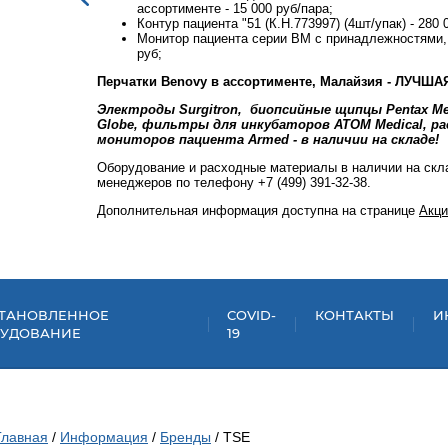
ассортименте - 15 000 руб/пара;
Контур пациента "51 (К.Н.773997) (4шт/упак) - 280 
рея - 50 000
Монитор пациента серии BM с принадлежностями,
руб;
Перчатки Benovy в ассортименте, Малайзия - ЛУЧША
ипцы Medi-
Электроды Surgitron, биопсийные щипцы Pentax Me
 для
Globe, фильтры для инкубаторов ATOM Medical, р
мониторов пациента Armed - в наличии на складе!
няйте у
Оборудование и расходные материалы в наличии на скла
менеджеров по телефону +7 (499) 391-32-38.
Дополнительная информация доступна на странице
Акци
ТАНОВЛЕННОЕ
COVID-
КОНТАКТЫ
И
УДОВАНИЕ
19
Главная
/
Информация
/
Бренды
/ TSE