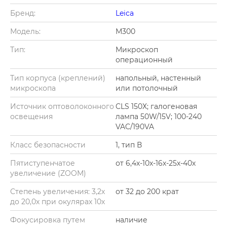
Бренд:
Leica
Модель:
М300
Тип:
Микроскоп
операционный
Тип корпуса (креплений)
напольный, настенный
микроскопа
или потолочный
Источник оптоволоконного
CLS 150Х; галогеновая
освещения
лампа 50W/15V; 100-240
VAC/190VA
Класс безопасности
1, тип В
Пятиступенчатое
от 6,4х-10х-16х-25х-40х
увеличение (ZOOM)
Степень увеличения: 3,2х
от 32 до 200 крат
до 20,0х при окулярах 10х
Фокусировка путем
наличие