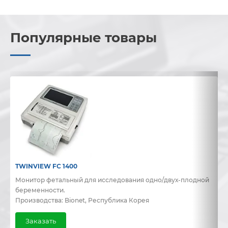
Популярные товары
TWINVIEW FC 1400
B
Монитор фетальный для исследования одно/двух-плодной
Д
беременности.
и
Производства: Bionet, Республика Корея
П
Заказать