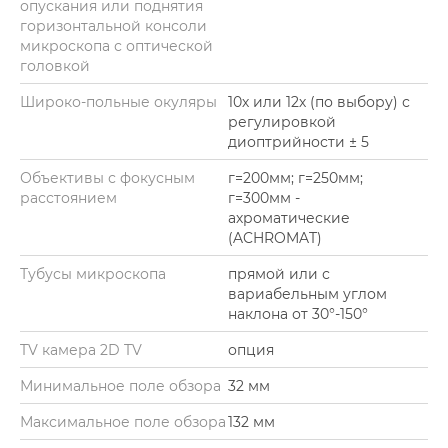
опускания или поднятия
горизонтальной консоли
микроскопа с оптической
головкой
Широко-польные окуляры
10х или 12х (по выбору) с
регулировкой
диоптрийности ± 5
Объективы с фокусным
г=200мм; г=250мм;
расстоянием
г=300мм -
ахроматические
(ACHROMAT)
Тубусы микроскопа
прямой или с
вариабельным углом
наклона от 30°-150°
TV камера 2D TV
опция
Минимальное поле обзора
32 мм
Максимальное поле обзора
132 мм