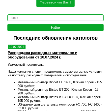
Перезвонить Вам?
Последние обновления каталогов
10.07.2024
10.
Распродажа расходных материалов и
Рас
оборудования от 10.07.2024 г.
обо
Уважаемый посетитель,
Уваж
овия
Наша компания спешит предложить самые выгодные условия
Наша
на поставку расходных материалов и оборудования:
на п
 155
Фетальный монитор Bionet FC 1400, Южная Корея - 155
000 руб/шт;
18
Фетальный допплер Bistos BT-200, Южная Корея - 18
200 руб/шт:
ея -
Фетальный монитор Bistos BT-3350 LCD, Южная Корея -
195 000 руб/шт;
00 -
US-датчик для фетальных мониторов FC 700, FC 1400 -
32 000 руб/шт;