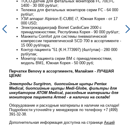
TOCO-датчик для фетальных мониторов FC 700,FC
1400 - 30 000 руб/шт;
00
Тележка для фетальных мониторов серии FC - 64 000
руб/шт;
17
УЗИ аппарат Alpinion E-CUBE i7, Южная Корея - от 17
000 USD;
Электрокардиограф Bionet CardioCare 2000 с
шт;
принадлежностями, Республика Корея - 90 000 руб/шт;
Манжеты Comfort для системы пневматической
те -
компрессии терапевтической SCD 700 в ассортименте -
15 000 руб/пара;
00
Контур пациента "51 (К.Н.773997) (4шт/упак) - 280 000
руб/упак;
Монитор пациента серии BM с принадлежностями,
модель BM1, Южная Корея - 50 000 руб;
Перчатки Benovy в ассортименте, Малайзия - ЛУЧШАЯ
Перч
ЦЕНА!
ЦЕН
Электроды Surgitron, биопсийные щипцы Pentax
Эле
ля
Medical, биопсийные щипцы Medi-Globe, фильтры для
Med
ля
инкубаторов ATOM Medical, расходные материалы для
инк
мониторов пациента Armed - в наличии на складе!
мон
де!
Оборудование и расходные материалы в наличии на складе!
Обор
9)
Подробности уточняйте у менеджеров по телефону +7 (499)
Подр
391-32-38.
391-
й
Дополнительная информация доступна на странице
Акций
Допо