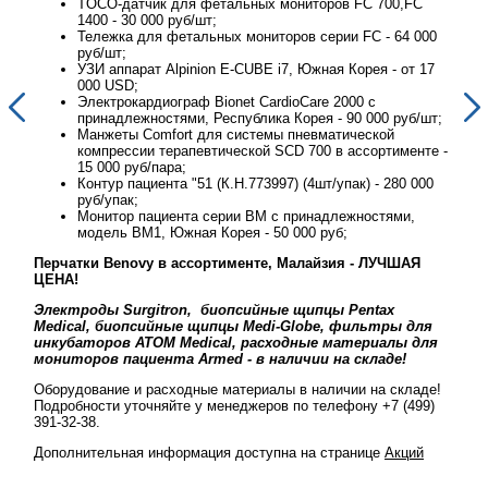
TOCO-датчик для фетальных мониторов FC 700,FC
1400 - 30 000 руб/шт;
00
Тележка для фетальных мониторов серии FC - 64 000
руб/шт;
17
УЗИ аппарат Alpinion E-CUBE i7, Южная Корея - от 17
000 USD;
Электрокардиограф Bionet CardioCare 2000 с
шт;
принадлежностями, Республика Корея - 90 000 руб/шт;
Манжеты Comfort для системы пневматической
те -
компрессии терапевтической SCD 700 в ассортименте -
15 000 руб/пара;
00
Контур пациента "51 (К.Н.773997) (4шт/упак) - 280 000
руб/упак;
Монитор пациента серии BM с принадлежностями,
модель BM1, Южная Корея - 50 000 руб;
Перчатки Benovy в ассортименте, Малайзия - ЛУЧШАЯ
Перч
ЦЕНА!
ЦЕН
Электроды Surgitron, биопсийные щипцы Pentax
Эле
ля
Medical, биопсийные щипцы Medi-Globe, фильтры для
Med
ля
инкубаторов ATOM Medical, расходные материалы для
инк
мониторов пациента Armed - в наличии на складе!
мон
де!
Оборудование и расходные материалы в наличии на складе!
Обор
9)
Подробности уточняйте у менеджеров по телефону +7 (499)
Подр
391-32-38.
391-
й
Дополнительная информация доступна на странице
Акций
Допо