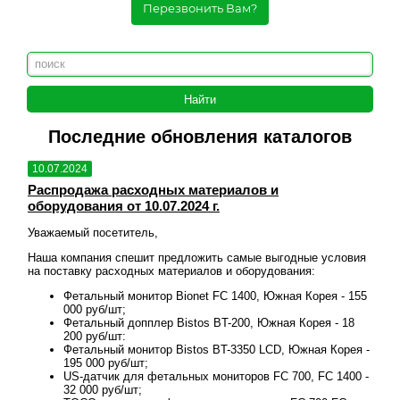
Перезвонить Вам?
Последние обновления каталогов
10.07.2024
10.
Распродажа расходных материалов и
Рас
оборудования от 10.07.2024 г.
обо
Уважаемый посетитель,
Уваж
овия
Наша компания спешит предложить самые выгодные условия
Наша
на поставку расходных материалов и оборудования:
на п
 155
Фетальный монитор Bionet FC 1400, Южная Корея - 155
000 руб/шт;
18
Фетальный допплер Bistos BT-200, Южная Корея - 18
200 руб/шт:
ея -
Фетальный монитор Bistos BT-3350 LCD, Южная Корея -
195 000 руб/шт;
00 -
US-датчик для фетальных мониторов FC 700, FC 1400 -
32 000 руб/шт;