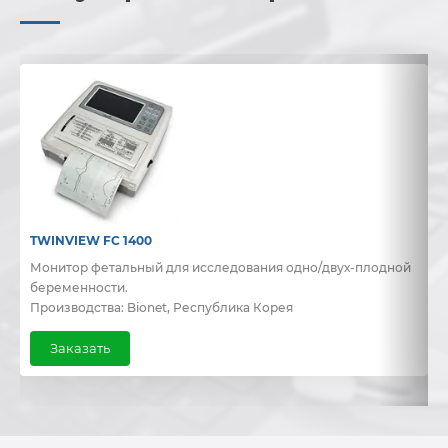
TWINVIEW FC 1400
B
Монитор фетальный для исследования одно/двух-плодной
Д
беременности.
и
Производства: Bionet, Республика Корея
П
Заказать