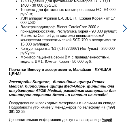
TOCO-датчик для фетальных мониторов FC 700,FC
1400 - 30 000 руб/шт;
00
Тележка для фетальных мониторов серии FC - 64 000
руб/шт;
17
УЗИ аппарат Alpinion E-CUBE i7, Южная Корея - от 17
000 USD;
Электрокардиограф Bionet CardioCare 2000 с
шт;
принадлежностями, Республика Корея - 90 000 руб/шт;
Манжеты Comfort для системы пневматической
те -
компрессии терапевтической SCD 700 в ассортименте -
15 000 руб/пара;
00
Контур пациента "51 (К.Н.773997) (4шт/упак) - 280 000
руб/упак;
Монитор пациента серии BM с принадлежностями,
модель BM1, Южная Корея - 50 000 руб;
Перчатки Benovy в ассортименте, Малайзия - ЛУЧШАЯ
Перч
ЦЕНА!
ЦЕН
Электроды Surgitron, биопсийные щипцы Pentax
Эле
ля
Medical, биопсийные щипцы Medi-Globe, фильтры для
Med
ля
инкубаторов ATOM Medical, расходные материалы для
инк
мониторов пациента Armed - в наличии на складе!
мон
де!
Оборудование и расходные материалы в наличии на складе!
Обор
9)
Подробности уточняйте у менеджеров по телефону +7 (499)
Подр
391-32-38.
391-
й
Дополнительная информация доступна на странице
Акций
Допо