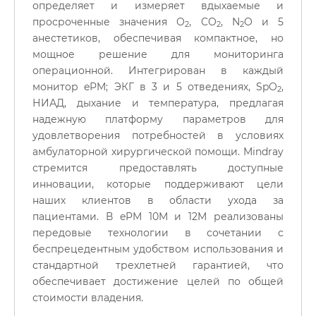
определяет и измеряет вдыхаемые и
просроченные значения O
, CO
, N
O и 5
2
2
2
анестетиков, обеспечивая компактное, но
мощное решение для мониторинга
операционной. Интегрирован в каждый
монитор ePM; ЭКГ в 3 и 5 отведениях, SpO
,
2
НИАД, дыхание и температура, предлагая
надежную платформу параметров для
удовлетворения потребностей в условиях
амбулаторной хирургической помощи. Mindray
стремится предоставлять доступные
инновации, которые поддерживают цели
наших клиентов в области ухода за
пациентами. В ePM 10M и 12M реализованы
передовые технологии в сочетании с
беспрецедентным удобством использования и
стандартной трехлетней гарантией, что
обеспечивает достижение целей по общей
стоимости владения.