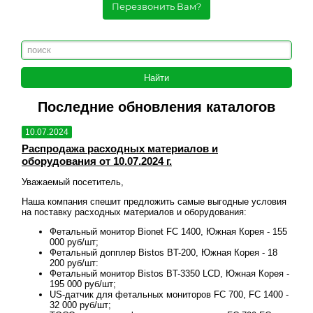
Перезвонить Вам?
Последние обновления каталогов
10.07.2024
10.
Распродажа расходных материалов и
Рас
оборудования от 10.07.2024 г.
обо
Уважаемый посетитель,
Уваж
овия
Наша компания спешит предложить самые выгодные условия
Наша
на поставку расходных материалов и оборудования:
на п
 155
Фетальный монитор Bionet FC 1400, Южная Корея - 155
000 руб/шт;
18
Фетальный допплер Bistos BT-200, Южная Корея - 18
200 руб/шт:
ея -
Фетальный монитор Bistos BT-3350 LCD, Южная Корея -
195 000 руб/шт;
00 -
US-датчик для фетальных мониторов FC 700, FC 1400 -
32 000 руб/шт;