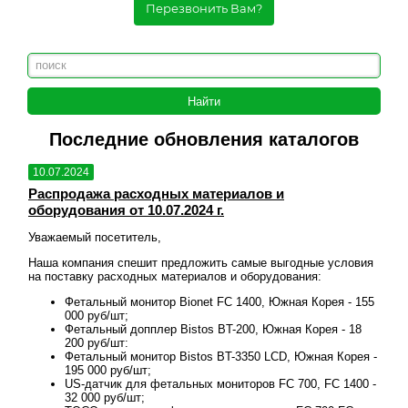
Перезвонить Вам?
Последние обновления каталогов
10.07.2024
10.
Распродажа расходных материалов и
Рас
оборудования от 10.07.2024 г.
обо
Уважаемый посетитель,
Уваж
овия
Наша компания спешит предложить самые выгодные условия
Наша
на поставку расходных материалов и оборудования:
на п
 155
Фетальный монитор Bionet FC 1400, Южная Корея - 155
000 руб/шт;
18
Фетальный допплер Bistos BT-200, Южная Корея - 18
200 руб/шт:
ея -
Фетальный монитор Bistos BT-3350 LCD, Южная Корея -
195 000 руб/шт;
00 -
US-датчик для фетальных мониторов FC 700, FC 1400 -
32 000 руб/шт;