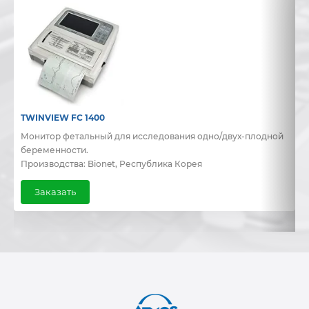
TWINVIEW FC 1400
B
Монитор фетальный для исследования одно/двух-плодной
Д
беременности.
и
Производства: Bionet, Республика Корея
П
Заказать