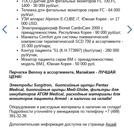
TOCO-датчик для фетальных мониторов FC 700,FC
1400 - 30 000 руб/шт;
00
Тележка для фетальных мониторов серии FC - 64 000
руб/шт;
17
УЗИ аппарат Alpinion E-CUBE i7, Южная Корея - от 17
000 USD;
Электрокардиограф Bionet CardioCare 2000 с
шт;
принадлежностями, Республика Корея - 90 000 руб/шт;
Манжеты Comfort для системы пневматической
те -
компрессии терапевтической SCD 700 в ассортименте -
15 000 руб/пара;
00
Контур пациента "51 (К.Н.773997) (4шт/упак) - 280 000
руб/упак;
Монитор пациента серии BM с принадлежностями,
модель BM1, Южная Корея - 50 000 руб;
Перчатки Benovy в ассортименте, Малайзия - ЛУЧШАЯ
Перч
ЦЕНА!
ЦЕН
Электроды Surgitron, биопсийные щипцы Pentax
Эле
ля
Medical, биопсийные щипцы Medi-Globe, фильтры для
Med
ля
инкубаторов ATOM Medical, расходные материалы для
инк
мониторов пациента Armed - в наличии на складе!
мон
де!
Оборудование и расходные материалы в наличии на складе!
Обор
9)
Подробности уточняйте у менеджеров по телефону +7 (499)
Подр
391-32-38.
391-
й
Дополнительная информация доступна на странице
Акций
Допо