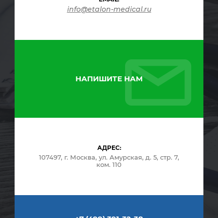
info@etalon-medical.ru
НАПИШИТЕ НАМ
АДРЕС:
107497, г. Москва, ул. Амурская, д. 5, стр. 7,
ком. 110