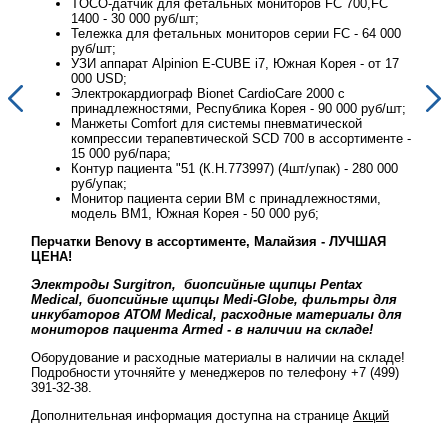
TOCO-датчик для фетальных мониторов FC 700,FC
1400 - 30 000 руб/шт;
00
Тележка для фетальных мониторов серии FC - 64 000
руб/шт;
17
УЗИ аппарат Alpinion E-CUBE i7, Южная Корея - от 17
000 USD;
Электрокардиограф Bionet CardioCare 2000 с
шт;
принадлежностями, Республика Корея - 90 000 руб/шт;
Манжеты Comfort для системы пневматической
те -
компрессии терапевтической SCD 700 в ассортименте -
15 000 руб/пара;
00
Контур пациента "51 (К.Н.773997) (4шт/упак) - 280 000
руб/упак;
Монитор пациента серии BM с принадлежностями,
модель BM1, Южная Корея - 50 000 руб;
Перчатки Benovy в ассортименте, Малайзия - ЛУЧШАЯ
Перч
ЦЕНА!
ЦЕН
Электроды Surgitron, биопсийные щипцы Pentax
Эле
ля
Medical, биопсийные щипцы Medi-Globe, фильтры для
Med
ля
инкубаторов ATOM Medical, расходные материалы для
инк
мониторов пациента Armed - в наличии на складе!
мон
де!
Оборудование и расходные материалы в наличии на складе!
Обор
9)
Подробности уточняйте у менеджеров по телефону +7 (499)
Подр
391-32-38.
391-
й
Дополнительная информация доступна на странице
Акций
Допо