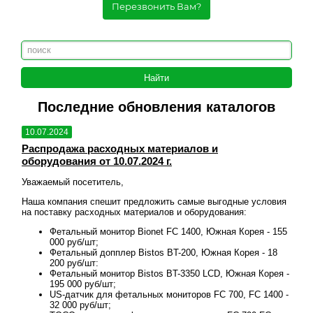
Перезвонить Вам?
Последние обновления каталогов
10.07.2024
10.
Распродажа расходных материалов и
Рас
оборудования от 10.07.2024 г.
обо
Уважаемый посетитель,
Уваж
овия
Наша компания спешит предложить самые выгодные условия
Наша
на поставку расходных материалов и оборудования:
на п
 155
Фетальный монитор Bionet FC 1400, Южная Корея - 155
000 руб/шт;
18
Фетальный допплер Bistos BT-200, Южная Корея - 18
200 руб/шт:
ея -
Фетальный монитор Bistos BT-3350 LCD, Южная Корея -
195 000 руб/шт;
00 -
US-датчик для фетальных мониторов FC 700, FC 1400 -
32 000 руб/шт;