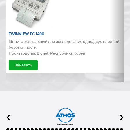
TWINVIEW FC 1400
B
Монитор фетальный для исследования одно/двух-плодной
Д
беременности.
и
Производства: Bionet, Республика Корея
П
Заказать