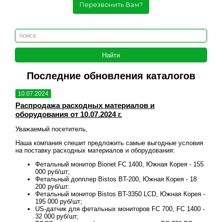
Перезвонить Вам?
Последние обновления каталогов
10.07.2024
10.
Распродажа расходных материалов и
Рас
оборудования от 10.07.2024 г.
обо
Уважаемый посетитель,
Уваж
овия
Наша компания спешит предложить самые выгодные условия
Наша
на поставку расходных материалов и оборудования:
на п
 155
Фетальный монитор Bionet FC 1400, Южная Корея - 155
000 руб/шт;
18
Фетальный допплер Bistos BT-200, Южная Корея - 18
200 руб/шт:
ея -
Фетальный монитор Bistos BT-3350 LCD, Южная Корея -
195 000 руб/шт;
00 -
US-датчик для фетальных мониторов FC 700, FC 1400 -
32 000 руб/шт;