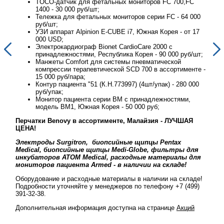
TOCO-датчик для фетальных мониторов FC 700,FC
1400 - 30 000 руб/шт;
00
Тележка для фетальных мониторов серии FC - 64 000
руб/шт;
17
УЗИ аппарат Alpinion E-CUBE i7, Южная Корея - от 17
000 USD;
Электрокардиограф Bionet CardioCare 2000 с
шт;
принадлежностями, Республика Корея - 90 000 руб/шт;
Манжеты Comfort для системы пневматической
те -
компрессии терапевтической SCD 700 в ассортименте -
15 000 руб/пара;
00
Контур пациента "51 (К.Н.773997) (4шт/упак) - 280 000
руб/упак;
Монитор пациента серии BM с принадлежностями,
модель BM1, Южная Корея - 50 000 руб;
Перчатки Benovy в ассортименте, Малайзия - ЛУЧШАЯ
Перч
ЦЕНА!
ЦЕН
Электроды Surgitron, биопсийные щипцы Pentax
Эле
ля
Medical, биопсийные щипцы Medi-Globe, фильтры для
Med
ля
инкубаторов ATOM Medical, расходные материалы для
инк
мониторов пациента Armed - в наличии на складе!
мон
де!
Оборудование и расходные материалы в наличии на складе!
Обор
9)
Подробности уточняйте у менеджеров по телефону +7 (499)
Подр
391-32-38.
391-
й
Дополнительная информация доступна на странице
Акций
Допо