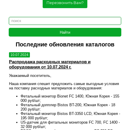
Перезвонить Вам?
Последние обновления каталогов
10.07.2024
10.
Распродажа расходных материалов и
Рас
оборудования от 10.07.2024 г.
обо
Уважаемый посетитель,
Уваж
овия
Наша компания спешит предложить самые выгодные условия
Наша
на поставку расходных материалов и оборудования:
на п
 155
Фетальный монитор Bionet FC 1400, Южная Корея - 155
000 руб/шт;
18
Фетальный допплер Bistos BT-200, Южная Корея - 18
200 руб/шт:
ея -
Фетальный монитор Bistos BT-3350 LCD, Южная Корея -
195 000 руб/шт;
00 -
US-датчик для фетальных мониторов FC 700, FC 1400 -
32 000 руб/шт;