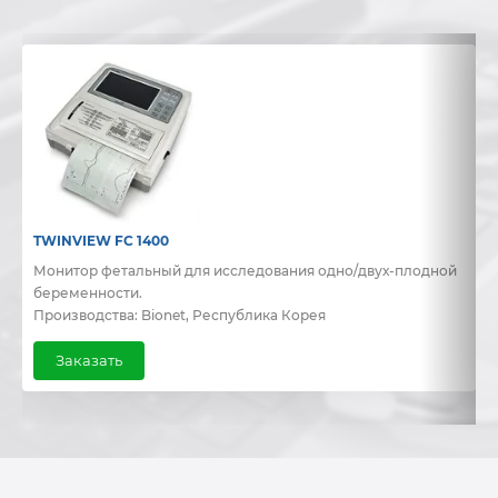
TWINVIEW FC 1400
B
Монитор фетальный для исследования одно/двух-плодной
Д
беременности.
и
Производства: Bionet, Республика Корея
П
Заказать