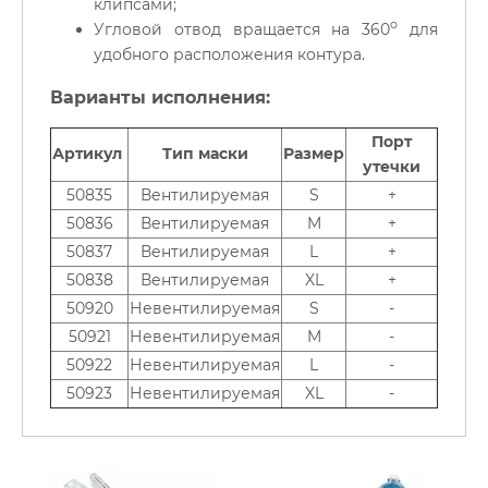
клипсами;
о
Угловой отвод вращается на 360
для
удобного расположения контура.
Варианты исполнения:
Порт
Артикул
Тип маски
Размер
утечки
50835
Вентилируемая
S
+
50836
Вентилируемая
M
+
50837
Вентилируемая
L
+
50838
Вентилируемая
XL
+
50920
Невентилируемая
S
-
50921
Невентилируемая
M
-
50922
Невентилируемая
L
-
50923
Невентилируемая
XL
-