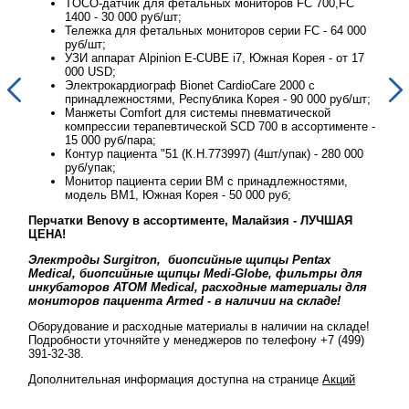
TOCO-датчик для фетальных мониторов FC 700,FC
1400 - 30 000 руб/шт;
00
Тележка для фетальных мониторов серии FC - 64 000
руб/шт;
17
УЗИ аппарат Alpinion E-CUBE i7, Южная Корея - от 17
000 USD;
Электрокардиограф Bionet CardioCare 2000 с
шт;
принадлежностями, Республика Корея - 90 000 руб/шт;
Манжеты Comfort для системы пневматической
те -
компрессии терапевтической SCD 700 в ассортименте -
15 000 руб/пара;
00
Контур пациента "51 (К.Н.773997) (4шт/упак) - 280 000
руб/упак;
Монитор пациента серии BM с принадлежностями,
модель BM1, Южная Корея - 50 000 руб;
Перчатки Benovy в ассортименте, Малайзия - ЛУЧШАЯ
Перч
ЦЕНА!
ЦЕН
Электроды Surgitron, биопсийные щипцы Pentax
Эле
ля
Medical, биопсийные щипцы Medi-Globe, фильтры для
Med
ля
инкубаторов ATOM Medical, расходные материалы для
инк
мониторов пациента Armed - в наличии на складе!
мон
де!
Оборудование и расходные материалы в наличии на складе!
Обор
9)
Подробности уточняйте у менеджеров по телефону +7 (499)
Подр
391-32-38.
391-
й
Дополнительная информация доступна на странице
Акций
Допо