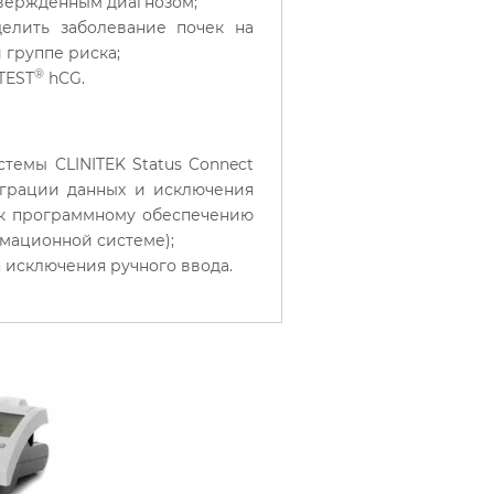
твержденным диагнозом;
елить заболевание почек на
 группе риска;
®
TEST
hCG.
темы CLINITEK Status Connect
еграции данных и исключения
 к программному обеспечению
мационной системе);
 исключения ручного ввода.