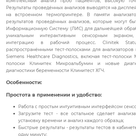
комплексный анализ проб пациентов, высокую точ
Результаты проведённых анализов выводятся на диспле
на встроенном термопринтере. В памяти анализат
результатов проведённых анализов, которые могут б
Информационную Систему (ЛИС) для дальнейшей обраб
уникальным интерактивным сенсорным экраном
интеграцию в рабочий процесс. Clinitek Sta
распространёнными тест-полосками для анализаторов 
Siemens Healthcare Diagnostics, включая тест-полоски
полоски Клинитек Микроальбумин и новые диагн
диагностики беременности Клинитест ХГЧ.
Особенности:
Простота в применении и удобство:
Работа с простым интуитивным интерфейсом сенсо
Загрузите тест - все остальное сделает анализ
установку времени и анализ каждого образца;
Быстрые результаты - результаты тестов в кабине
одну минуту;