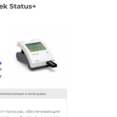
ek Status+
s
я
у
омплектующие и аксессуары
ест-полосках, обеспечивающий