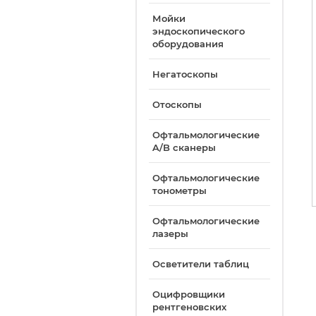
Мойки
эндоскопического
оборудования
Негатоскопы
Отоскопы
Офтальмологические
A/B сканеры
Офтальмологические
тонометры
Офтальмологические
лазеры
Осветители таблиц
Оцифровщики
рентгеновских