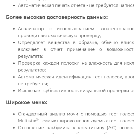
Автоматическая печать отчета - не требуется напис
Более высокая достоверность данных:
Анализатор с использованием запатентованно
проводит автоматическую проверку;
Определяет вещества в образце, обычно влияю
включает в отчет примечание о возможност
результата;
Проверка каждой полоски на влажность для ис
результатов;
Автоматическая идентификация тест-полосок, вв
не требуется;
Исключает субъективность визуальной проверки ре
Широкое меню:
Стандартный анализ мочи с помощью тест-полосо
®
Multistix
- самых широко используемых тест-полосо
Отношение альбумина к креатинину (A:C) позво