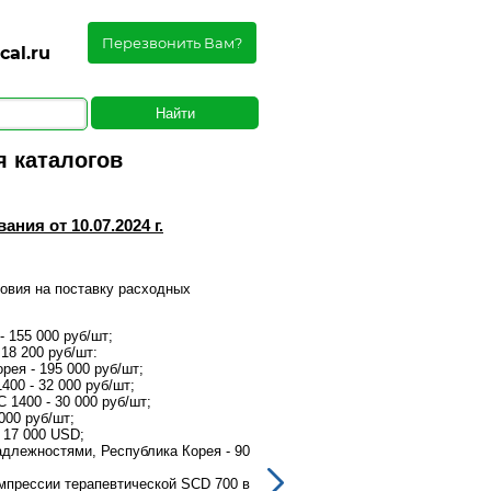
Перезвонить Вам?
cal.ru
 каталогов
10.07.2024
ия от 10.07.2024 г.
Распродажа расходных матер
Уважаемый посетитель,
овия на поставку расходных
Наша компания спешит предложит
материалов и оборудования:
 155 000 руб/шт;
Фетальный монитор Bionet F
18 200 руб/шт:
Фетальный допплер Bistos B
ея - 195 000 руб/шт;
Фетальный монитор Bistos 
00 - 32 000 руб/шт;
US-датчик для фетальных мо
1400 - 30 000 руб/шт;
TOCO-датчик для фетальных
000 руб/шт;
Тележка для фетальных мон
 17 000 USD;
УЗИ аппарат Alpinion E-CUB
адлежностями, Республика Корея - 90
Электрокардиограф Bionet C
000 руб/шт;
мпрессии терапевтической SCD 700 в
Манжеты Comfort для систе