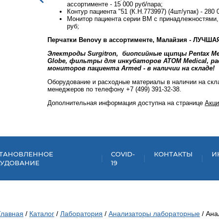
ассортименте - 15 000 руб/пара;
Контур пациента "51 (К.Н.773997) (4шт/упак) - 280 
рея - 50 000
Монитор пациента серии BM с принадлежностями,
руб;
Перчатки Benovy в ассортименте, Малайзия - ЛУЧША
ипцы Medi-
Электроды Surgitron, биопсийные щипцы Pentax Me
 для
Globe, фильтры для инкубаторов ATOM Medical, р
мониторов пациента Armed - в наличии на складе!
няйте у
Оборудование и расходные материалы в наличии на скла
менеджеров по телефону +7 (499) 391-32-38.
Дополнительная информация доступна на странице
Акци
ТАНОВЛЕННОЕ
COVID-
КОНТАКТЫ
И
УДОВАНИЕ
19
Главная
/
Каталог
/
Лаборатория
/
Анализаторы лабораторные
/ Ана