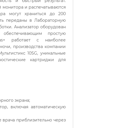
ность и быстрый результат.
й монитора и распечатываются
ора могут храниться до 200
ыть переданы в Лабораторную
отки. Анализатор оборудован
, обеспечивающим простую
tus+ работает с наиболее
мочи, производства компании
 Мультистикс 10SG, уникальные
остические картриджи для
рного экрана;
атор, включая автоматическую
те врача приблизительно через