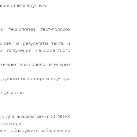
ание отчета вручную.
й технологии тест-полосок
щие на результаты теста, и
и получения некорректного
ключения ложноположительных
од данных оператором вручную
зультатов.
к для анализа мочи CLINITEK
к в мире;
ляет обнаружить заболевание