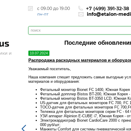
с 09.00 до 19.00
+7 (499) 391-32-38
info@etalon-medi
пн-пт
Последние обновления
ики и
10.07.2024
г.
Распродажа расходных материалов и оборудован
Уважаемый посетитель,
одных
Наша компания спешит предложить самые выгодные усл
материалов и оборудования:
Фетальный монитор Bionet FC 1400, Южная Корея -
Фетальный допплер Bistos BT-200, Южная Корея - 
Фетальный монитор Bistos BT-3350 LCD, Южная Кор
US-датчик для фетальных мониторов FC 700, FC 14
TOCO-датчик для фетальных мониторов FC 700,FC 
Тележка для фетальных мониторов серии FC - 64 
УЗИ аппарат Alpinion E-CUBE i7, Южная Корея - от
ика Корея - 90
Электрокардиограф Bionet CardioCare 2000 с прин
000 руб/шт;
кой SCD 700 в
Манжеты Comfort для системы пневматической ко