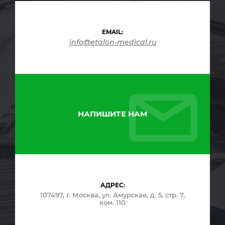
EMAIL:
info@etalon-medical.ru
НАПИШИТЕ НАМ
АДРЕС:
107497, г. Москва, ул. Амурская, д. 5, стр. 7,
ком. 110