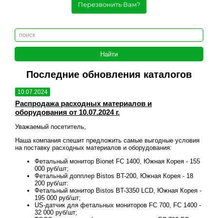
Перезвонить Вам?
Последние обновления каталогов
10.07.2024
10.
Распродажа расходных материалов и
Рас
оборудования от 10.07.2024 г.
обо
Уважаемый посетитель,
Уваж
овия
Наша компания спешит предложить самые выгодные условия
Наша
на поставку расходных материалов и оборудования:
на п
 155
Фетальный монитор Bionet FC 1400, Южная Корея - 155
000 руб/шт;
18
Фетальный допплер Bistos BT-200, Южная Корея - 18
200 руб/шт:
ея -
Фетальный монитор Bistos BT-3350 LCD, Южная Корея -
195 000 руб/шт;
00 -
US-датчик для фетальных мониторов FC 700, FC 1400 -
32 000 руб/шт;