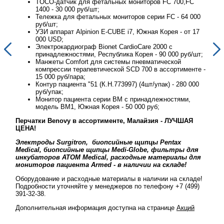
TOCO-датчик для фетальных мониторов FC 700,FC
1400 - 30 000 руб/шт;
00
Тележка для фетальных мониторов серии FC - 64 000
руб/шт;
17
УЗИ аппарат Alpinion E-CUBE i7, Южная Корея - от 17
000 USD;
Электрокардиограф Bionet CardioCare 2000 с
шт;
принадлежностями, Республика Корея - 90 000 руб/шт;
Манжеты Comfort для системы пневматической
те -
компрессии терапевтической SCD 700 в ассортименте -
15 000 руб/пара;
00
Контур пациента "51 (К.Н.773997) (4шт/упак) - 280 000
руб/упак;
Монитор пациента серии BM с принадлежностями,
модель BM1, Южная Корея - 50 000 руб;
Перчатки Benovy в ассортименте, Малайзия - ЛУЧШАЯ
Перч
ЦЕНА!
ЦЕН
Электроды Surgitron, биопсийные щипцы Pentax
Эле
ля
Medical, биопсийные щипцы Medi-Globe, фильтры для
Med
ля
инкубаторов ATOM Medical, расходные материалы для
инк
мониторов пациента Armed - в наличии на складе!
мон
де!
Оборудование и расходные материалы в наличии на складе!
Обор
9)
Подробности уточняйте у менеджеров по телефону +7 (499)
Подр
391-32-38.
391-
й
Дополнительная информация доступна на странице
Акций
Допо