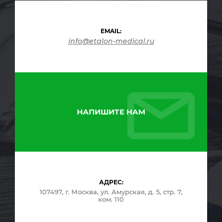
EMAIL:
info@etalon-medical.ru
НАПИШИТЕ НАМ
АДРЕС:
107497, г. Москва, ул. Амурская, д. 5, стр. 7,
ком. 110