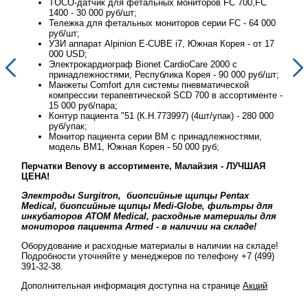
TOCO-датчик для фетальных мониторов FC 700,FC
1400 - 30 000 руб/шт;
00
Тележка для фетальных мониторов серии FC - 64 000
руб/шт;
17
УЗИ аппарат Alpinion E-CUBE i7, Южная Корея - от 17
000 USD;
Электрокардиограф Bionet CardioCare 2000 с
шт;
принадлежностями, Республика Корея - 90 000 руб/шт;
Манжеты Comfort для системы пневматической
те -
компрессии терапевтической SCD 700 в ассортименте -
15 000 руб/пара;
00
Контур пациента "51 (К.Н.773997) (4шт/упак) - 280 000
руб/упак;
Монитор пациента серии BM с принадлежностями,
модель BM1, Южная Корея - 50 000 руб;
Перчатки Benovy в ассортименте, Малайзия - ЛУЧШАЯ
Перч
ЦЕНА!
ЦЕН
Электроды Surgitron, биопсийные щипцы Pentax
Эле
ля
Medical, биопсийные щипцы Medi-Globe, фильтры для
Med
ля
инкубаторов ATOM Medical, расходные материалы для
инк
мониторов пациента Armed - в наличии на складе!
мон
де!
Оборудование и расходные материалы в наличии на складе!
Обор
9)
Подробности уточняйте у менеджеров по телефону +7 (499)
Подр
391-32-38.
391-
й
Дополнительная информация доступна на странице
Акций
Допо