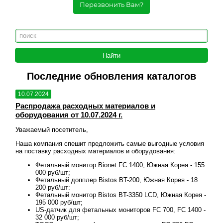
Перезвонить Вам?
Последние обновления каталогов
10.07.2024
10.
Распродажа расходных материалов и
Рас
оборудования от 10.07.2024 г.
обо
Уважаемый посетитель,
Уваж
овия
Наша компания спешит предложить самые выгодные условия
Наша
на поставку расходных материалов и оборудования:
на п
 155
Фетальный монитор Bionet FC 1400, Южная Корея - 155
000 руб/шт;
18
Фетальный допплер Bistos BT-200, Южная Корея - 18
200 руб/шт:
ея -
Фетальный монитор Bistos BT-3350 LCD, Южная Корея -
195 000 руб/шт;
00 -
US-датчик для фетальных мониторов FC 700, FC 1400 -
32 000 руб/шт;